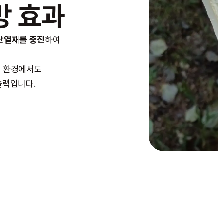
방 효과
 단열재를 충진
하여
한 환경에서도
술력
입니다.