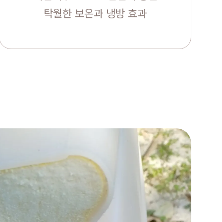
탁월한 보온과 냉방 효과